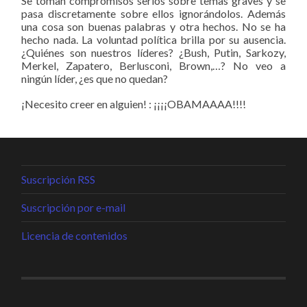
Se toman compromisos serios sobre temas graves y se
pasa discretamente sobre ellos ignorándolos. Además
una cosa son buenas palabras y otra hechos. No se ha
hecho nada. La voluntad política brilla por su ausencia.
¿Quiénes son nuestros líderes? ¿Bush, Putin, Sarkozy,
Merkel, Zapatero, Berlusconi, Brown,…? No veo a
ningún líder, ¿es que no quedan?
¡Necesito creer en alguien! : ¡¡¡¡OBAMAAAA!!!!
Suscripción RSS
Suscripción por e-mail
Licencia de contenidos