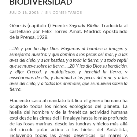
BIODIVERSIDAD
JULIO 18, 2008
/
SIN COMENTARIOS
Génesis (capítulo I) Fuente:
Sagrada Biblia
. Traducida al
castellano por Félix Torres Amat. Madrid: Apostolado
de la Prensa, 1928.
…26 y por fin dijo Dios: Hagamos al hombre a imagen y
semejanza nuestra: y que domine a los peces del mar, y a las
aves del cielo, y a las bestias, y a toda la tierra, y a todo reptil
que se mueve sobre la tierra. …28 Y les dio Dios su bendición,
y dijo: Creced, y multiplicaos, y henchid la tierra, y
enseñoreaos de ella, y dominad a los peces del mar, y a las
aves del cielo, y a todos los animales, que se mueven sobre la
tierra.
Haciendo caso al mandato bíblico el género humano ha
ocupado todos los nichos ecológicos del planeta. La
huella del hombre y de la frenética actividad humana
está desde las cimas del Himalaya hasta lo más profundo
de las fosas marinas, desde las tundras y hielos más allá
del círculo polar ártico a los hielos del Antártida,
incluyendo todas las áreas desérticas, los mares y,