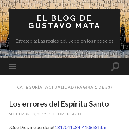
EL BLOG DE
GUSTAVO MATA
Estrategia: Las reglas del juego en los negocios
CATEGORÍA:
ACTUALIDAD
(PÁGINA 1 DE 53)
Los errores del Espíritu Santo
SEPTIEMBRE 9, 2012
/
1 COMENTARIO
¡Que Dios me perdone!
1347041084_410858.html