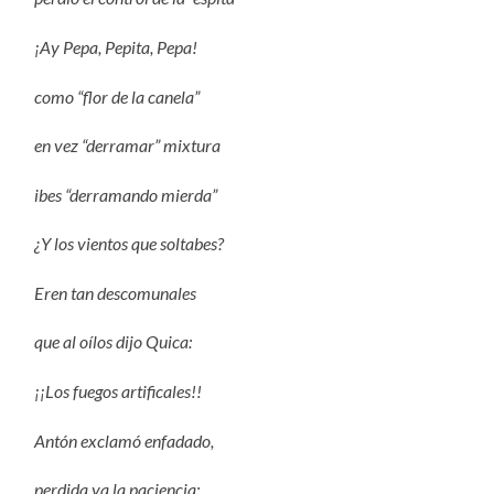
¡Ay Pepa, Pepita, Pepa!
como “flor de la canela”
en vez “derramar” mixtura
ibes “derramando mierda”
¿Y los vientos que soltabes?
Eren tan descomunales
que al oílos dijo Quica:
¡¡Los fuegos artificales!!
Antón exclamó enfadado,
perdida ya la paciencia: