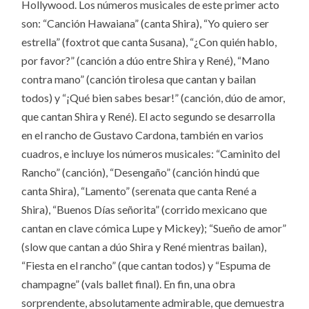
Hollywood. Los números musicales de este primer acto
son: “Canción Hawaiana” (canta Shira), “Yo quiero ser
estrella” (foxtrot que canta Susana), “¿Con quién hablo,
por favor?” (canción a dúo entre Shira y René), “Mano
contra mano” (canción tirolesa que cantan y bailan
todos) y “¡Qué bien sabes besar!” (canción, dúo de amor,
que cantan Shira y René). El acto segundo se desarrolla
en el rancho de Gustavo Cardona, también en varios
cuadros, e incluye los números musicales: “Caminito del
Rancho” (canción), “Desengaño” (canción hindú que
canta Shira), “Lamento” (serenata que canta René a
Shira), “Buenos Días señorita” (corrido mexicano que
cantan en clave cómica Lupe y Mickey); “Sueño de amor”
(slow que cantan a dúo Shira y René mientras bailan),
“Fiesta en el rancho” (que cantan todos) y “Espuma de
champagne” (vals ballet final). En fin, una obra
sorprendente, absolutamente admirable, que demuestra