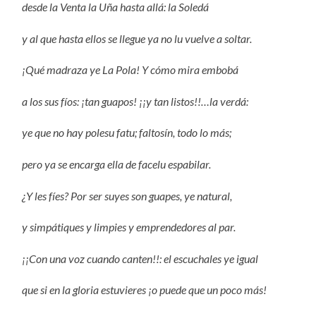
desde la Venta la Uña hasta allá: la Soledá
y al que hasta ellos se llegue ya no lu vuelve a soltar.
¡Qué madraza ye La Pola! Y cómo mira embobá
a los sus fíos: ¡tan guapos! ¡¡y tan listos!!…la verdá:
ye que no hay polesu fatu; faltosín, todo lo más;
pero ya se encarga ella de facelu espabilar.
¿Y les fíes? Por ser suyes son guapes, ye natural,
y simpátiques y limpies y emprendedores al par.
¡¡Con una voz cuando canten!!: el escuchales ye igual
que si en la gloria estuvieres ¡o puede que un poco más!