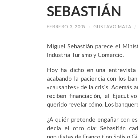
SEBASTIÁN
FEBRERO 3, 2009
/
GUSTAVO MATA
/
Miguel Sebastián parece el Minis
Industria Turismo y Comercio.
Hoy ha dicho
en una entrevist
acabando la paciencia con los ban
«causantes» de la crisis. Además a
reciben financiación, el Ejecuti
querido revelar cómo. Los banque
¿A quién pretende engañar con es
decía el otro día: Sebastián c
populistas de Franco tipo Solís o Gi