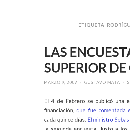
ETIQUETA:
RODRÍGU
LAS ENCUEST
SUPERIOR D
MARZO 9, 2009
/
GUSTAVO MATA
/
S
El 4 de Febrero se publicó una 
financiación,
que fue comentada e
cada quince días.
El ministro Sebas
la segunda encuesta. Justo a los 