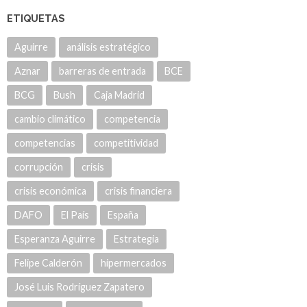
ETIQUETAS
Aguirre
análisis estratégico
Aznar
barreras de entrada
BCE
BCG
Bush
Caja Madrid
cambio climático
competencia
competencias
competitividad
corrupción
crisis
crisis económica
crisis financiera
DAFO
El País
España
Esperanza Aguirre
Estrategia
Felipe Calderón
hipermercados
José Luis Rodríguez Zapatero