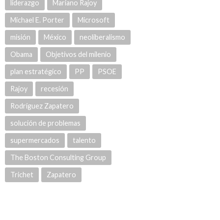
liderazgo
Mariano Rajoy
Michael E. Porter
Microsoft
misión
México
neoliberalismo
Obama
Objetivos del milenio
plan estratégico
PP
PSOE
Rajoy
recesión
Rodríguez Zapatero
solución de problemas
supermercados
talento
The Boston Consulting Group
Trichet
Zapatero