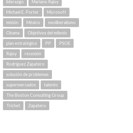
liderazgo
Mariano Rajoy
Michael E. Porter
Microsoft
misión
México
neoliberalismo
Obama
Objetivos del milenio
plan estratégico
PP
PSOE
Rajoy
recesión
Rodríguez Zapatero
solución de problemas
supermercados
talento
The Boston Consulting Group
Trichet
Zapatero