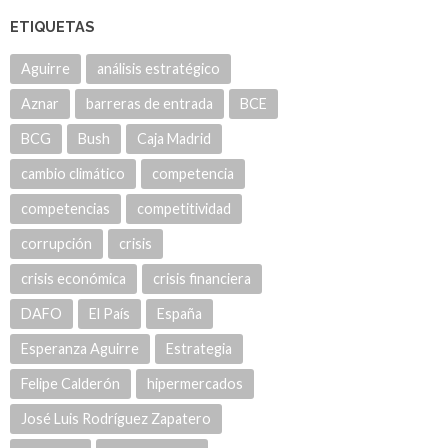
ETIQUETAS
Aguirre
análisis estratégico
Aznar
barreras de entrada
BCE
BCG
Bush
Caja Madrid
cambio climático
competencia
competencias
competitividad
corrupción
crisis
crisis económica
crisis financiera
DAFO
El País
España
Esperanza Aguirre
Estrategia
Felipe Calderón
hipermercados
José Luis Rodríguez Zapatero