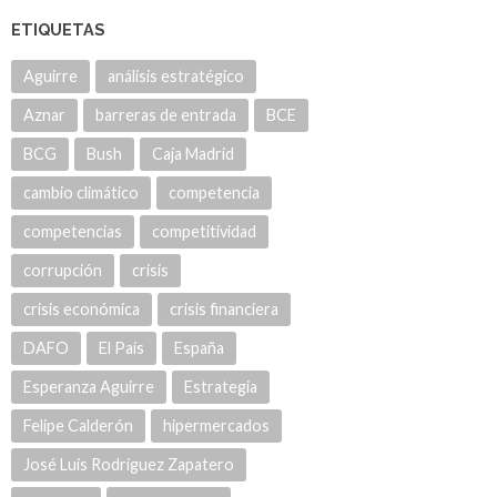
ETIQUETAS
Aguirre
análisis estratégico
Aznar
barreras de entrada
BCE
BCG
Bush
Caja Madrid
cambio climático
competencia
competencias
competitividad
corrupción
crisis
crisis económica
crisis financiera
DAFO
El País
España
Esperanza Aguirre
Estrategia
Felipe Calderón
hipermercados
José Luis Rodríguez Zapatero