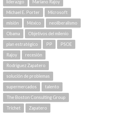
liderazgo
Mariano Rajoy
Michael E. Porter
Microsoft
misión
México
neoliberalismo
Obama
Objetivos del milenio
plan estratégico
PP
PSOE
Rajoy
recesión
Rodríguez Zapatero
solución de problemas
supermercados
talento
The Boston Consulting Group
Trichet
Zapatero