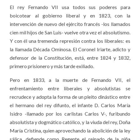
El rey Fernando VII usa todos sus poderes para
boicotear al gobierno liberal y en 1823, con la
intervención de nuevo del ejército francés -los llamados
cien mil hijos de San Luis-
vuelve otra vez el absolutismo.
Y con él una tremenda represión contra los liberales: es
la llamada Década Ominosa. El Coronel Iriarte, adicto y
defensor de la Constitución, está, entre 1824 y 1832,
primero prisionero y más tarde exiliado.
Pero en 1833, a la muerte de Fernando VII, el
enfrentamiento entre liberales y absolutistas se
recrudece y adopta la forma de un pleito dinástico entre
el hermano del rey difunto, el infante D. Carlos María
Isidro -llamado por los carlistas Carlos V-, furibundo
absolutista y dogmático católico, y la viuda del rey, Doña
María Cristina, quien aprovechando la abolición de la ley
sálica, defiende como Regente el reinado de la niña