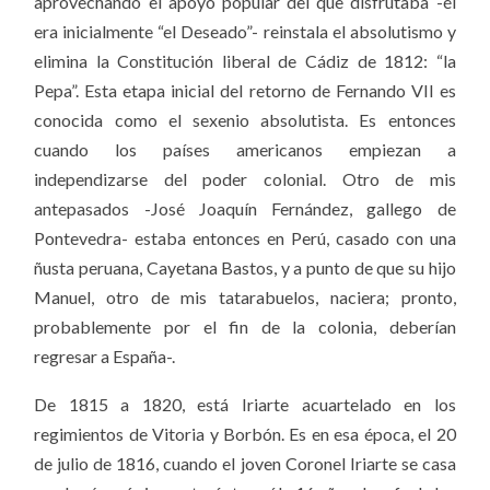
aprovechando el apoyo popular del que disfrutaba -él
era inicialmente “el Deseado”- reinstala el absolutismo y
elimina la Constitución liberal de Cádiz de 1812: “la
Pepa”. Esta etapa inicial del retorno de Fernando VII es
conocida como
el sexenio absolutista. Es entonces
cuando los países americanos empiezan a
independizarse del poder colonial. Otro de mis
antepasados -José Joaquín Fernández, gallego de
Pontevedra- estaba entonces en Perú, casado con una
ñusta peruana, Cayetana Bastos, y a punto de que su hijo
Manuel, otro de mis tatarabuelos, naciera; pronto,
probablemente por el fin de la colonia,
deberían
regresar a España-.
De 1815 a 1820, está Iriarte acuartelado en los
regimientos de Vitoria y Borbón. Es en esa época, el 20
de julio de 1816, cuando el joven Coronel
Iriarte se casa