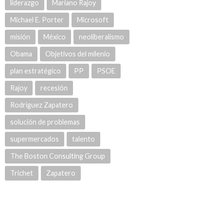
liderazgo
Mariano Rajoy
Michael E. Porter
Microsoft
misión
México
neoliberalismo
Obama
Objetivos del milenio
plan estratégico
PP
PSOE
Rajoy
recesión
Rodríguez Zapatero
solución de problemas
supermercados
talento
The Boston Consulting Group
Trichet
Zapatero