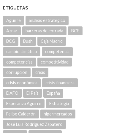
ETIQUETAS
Aguirre
análisis estratégico
Aznar
barreras de entrada
BCE
BCG
Bush
Caja Madrid
cambio climático
competencia
competencias
competitividad
corrupción
crisis
crisis económica
crisis financiera
DAFO
El País
España
Esperanza Aguirre
Estrategia
Felipe Calderón
hipermercados
José Luis Rodríguez Zapatero