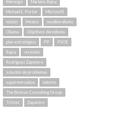
liderazgo
Mariano Rajoy
Michael E. Porter
Microsoft
misión
México
neoliberalismo
Obama
Objetivos del milenio
plan estratégico
PP
PSOE
Rajoy
recesión
Rodríguez Zapatero
solución de problemas
supermercados
talento
The Boston Consulting Group
Trichet
Zapatero