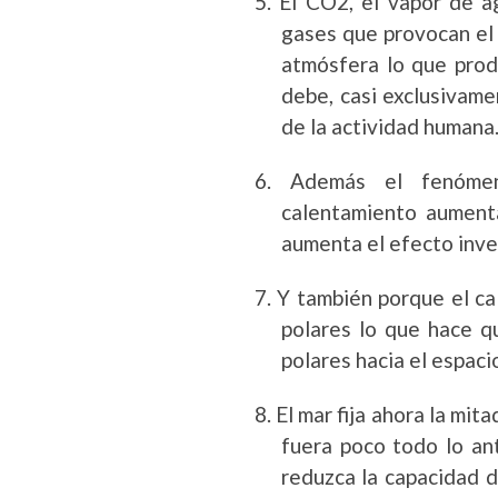
5.
El CO2, el vapor de a
gases que provocan el 
atmósfera lo que prod
debe, casi exclusivame
de la actividad humana
6.
Además el fenómen
calentamiento aument
aumenta el efecto inv
7.
Y también porque el ca
polares lo que hace q
polares hacia el espac
8.
El mar fija ahora la mit
fuera poco todo lo an
reduzca la capacidad d