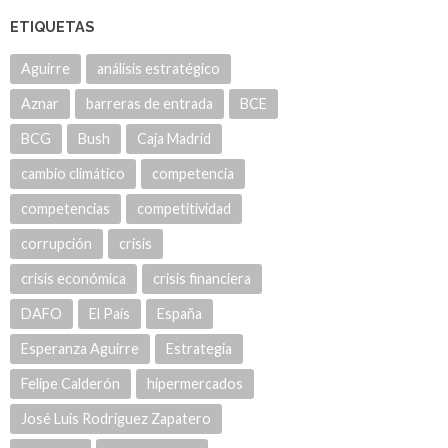
ETIQUETAS
Aguirre
análisis estratégico
Aznar
barreras de entrada
BCE
BCG
Bush
Caja Madrid
cambio climático
competencia
competencias
competitividad
corrupción
crisis
crisis económica
crisis financiera
DAFO
El País
España
Esperanza Aguirre
Estrategia
Felipe Calderón
hipermercados
José Luis Rodríguez Zapatero