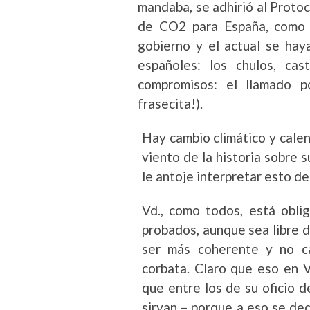
mandaba, se adhirió al Proto
de CO2 para España, como s
gobierno y el actual se hay
españoles: los chulos, ca
compromisos: el llamado p
frasecita!).
Hay cambio climático y calen
viento de la historia sobre s
le antoje interpretar esto de
Vd., como todos, está obli
probados, aunque sea libre d
ser más coherente y no c
corbata. Claro que eso en 
que entre los de su oficio de
sirvan – porque a eso se ded