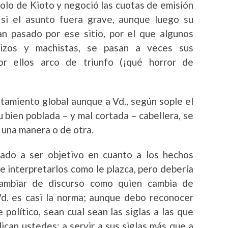
colo de Kioto y negoció las cuotas de emisión
i el asunto fuera grave, aunque luego su
an pasado por ese sitio, por el que algunos
stizos y machistas, se pasan a veces sus
or ellos arco de triunfo (¡qué horror de
tamiento global aunque a Vd., según sople el
u bien poblada – y mal cortada – cabellera, se
 una manera o de otra.
gado a ser objetivo en cuanto a los hechos
e interpretarlos como le plazca, pero debería
ambiar de discurso como quien cambia de
Vd. es casi la norma; aunque debo reconocer
 político, sean cual sean las siglas a las que
ican ustedes: a servir a sus siglas más que a