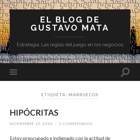
EL BLOG DE
GUSTAVO MATA
Estrategia: Las reglas del juego en los negocios
ETIQUETA:
MARRUECOS
HIPÓCRITAS
NOVIEMBRE 13, 2010
/
2 COMENTARIOS
Estoy preocupado e indignado con la actitud de