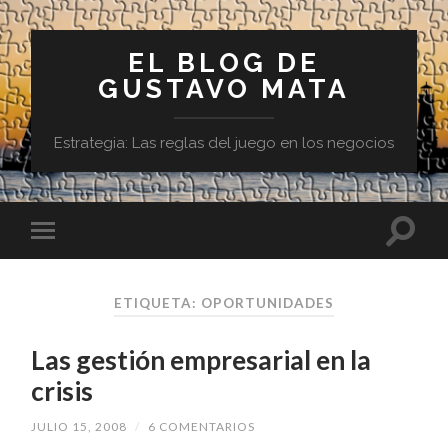
EL BLOG DE
GUSTAVO MATA
Estrategia: Las reglas del juego en los negocios
ETIQUETA:
OPORTUNIDADES
Las gestión empresarial en la
crisis
JULIO 15, 2008
/
6 COMENTARIOS