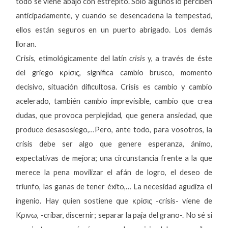
todo se viene abajo con estrépito. Sólo algunos lo perciben
anticipadamente, y cuando se desencadena la tempestad,
ellos están seguros en un puerto abrigado. Los demás
lloran.
Crisis, etimológicamente del latín
crisis
y, a través de éste
del griego κρίσις, significa
c
ambio brusco, momento
decisivo, situación dificultosa. Crisis es cambio y cambio
acelerado, también cambio imprevisible, cambio que crea
dudas, que provoca perplejidad, que genera ansiedad, que
produce desasosiego,…Pero, ante todo, para vosotros, la
crisis debe ser algo que genere esperanza, ánimo,
expectativas de mejora; una circunstancia frente a la que
merece la pena movilizar el afán de logro, el deseo de
triunfo, las ganas de tener éxito,… La necesidad agudiza el
ingenio. Hay quien sostiene que
κρίσις -crisis- viene de
Kρινω, -cribar, discernir; separar la paja del grano-. No sé si