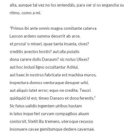
alta, aunque tal vez no los entendáis, para ver si os engancha su
ritmo, como a mí.
“Primus ibi ante omnis magna comitante caterva
Laocon ardens summa decurrit ab arce,
et procul ‘o miseri, quae tanta insania, cives?
creditis avectos hostis? aut ulla putatis
dona carere dolis Danaum? sic notus Ulixes?
aut hoc inclusi ligno occultantur Achiui,
aut haec in nostros fabricata est machina muros,
inspectura domos venturaque desuper urbi,
aut aliquis latet error; equo ne credite, Teucri.
quidquid id est, timeo Danaos et dona ferentis.”
Sic fatus ualidis ingentem uiribus hastam
in latus inque feri curvam compagibus aluum
contorsit. Stetit illa tremens, uteroque recusso
insonuere cavae gemitumque dedere cavernae.