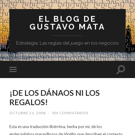
EL BLOG DE
GUSTAVO MATA
Estrategia: Las reglas del juego en los negocios
¡DE LOS DÁNAOS NI LOS
REGALOS!
OCTUBRE 21, 2008
/
SIN COMENTARIOS
Esta es una traducción libérrima, hecha por mí, de los
endecasílabos maravillosos de Virgilio que describen el contexto