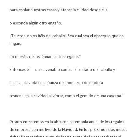
para espiar nuestras casas y atacar la ciudad desde ella,
o esconde algún otro engaño.
¡Teucros, no os fiéis del caballo! Sea cual sea el obsequio que os
hagan,
no queráis de los Dánaos ni los regalos.”
Entonces,él lanza su venablo contra el costado del caballo y
la lanza clavada en la panza del monstruo de madera
resuena en la cavidad al vibrar, como el gemido de una caverna.”
Pronto entraremos en la absurda ceremonia anual de los regalos
de empresa con motivo de la Navidad. En los próximos dos meses
deberéis recordar a menudo las palabras de Laoconte frente al