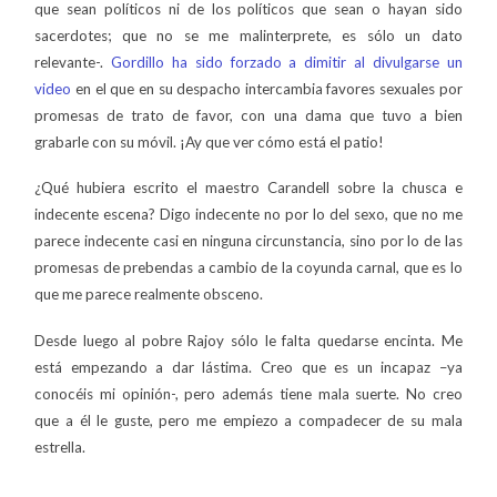
que sean políticos ni de los políticos que sean o hayan sido
sacerdotes; que no se me malinterprete, es sólo un dato
relevante-.
Gordillo ha sido forzado a dimitir al divulgarse un
video
en el que en su despacho intercambia favores sexuales por
promesas de trato de favor, con una dama que tuvo a bien
grabarle con su móvil. ¡Ay que ver cómo está el patio!
¿Qué hubiera escrito el maestro Carandell sobre la chusca e
indecente escena? Digo indecente no por lo del sexo, que no me
parece indecente casi en ninguna circunstancia, sino por lo de las
promesas de prebendas a cambio de la coyunda carnal, que es lo
que me parece realmente obsceno.
Desde luego al pobre Rajoy sólo le falta quedarse encinta. Me
está empezando a dar lástima.
Creo que es un incapaz –ya
conocéis mi opinión-, pero además tiene mala suerte. No creo
que a él le guste, pero me empiezo a compadecer de su mala
estrella.