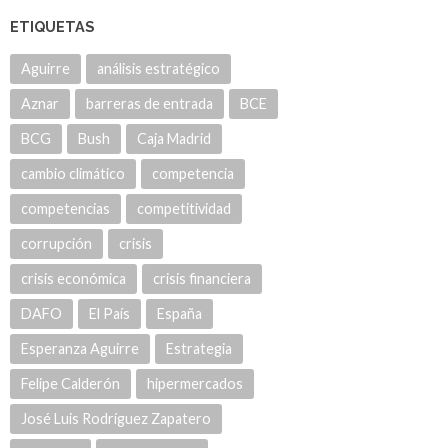
ETIQUETAS
Aguirre
análisis estratégico
Aznar
barreras de entrada
BCE
BCG
Bush
Caja Madrid
cambio climático
competencia
competencias
competitividad
corrupción
crisis
crisis económica
crisis financiera
DAFO
El País
España
Esperanza Aguirre
Estrategia
Felipe Calderón
hipermercados
José Luis Rodríguez Zapatero