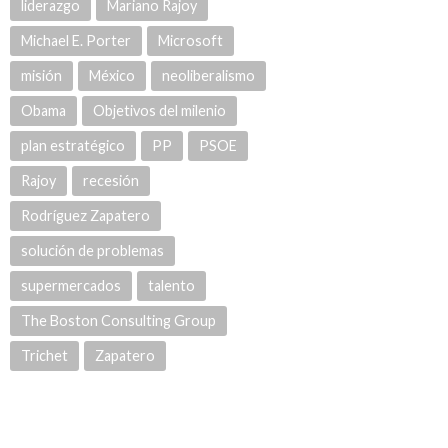
liderazgo
Mariano Rajoy
Michael E. Porter
Microsoft
misión
México
neoliberalismo
Obama
Objetivos del milenio
plan estratégico
PP
PSOE
Rajoy
recesión
Rodríguez Zapatero
solución de problemas
supermercados
talento
The Boston Consulting Group
Trichet
Zapatero