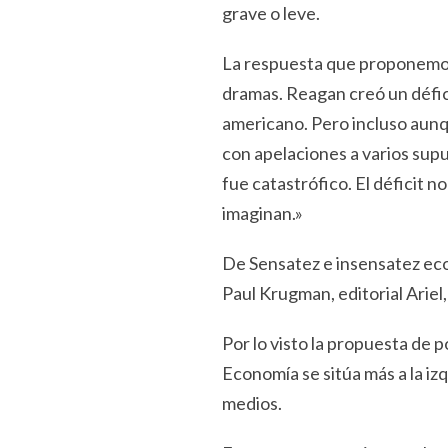
grave o leve.
La respuesta que proponemos 
dramas. Reagan creó un défic
americano. Pero incluso aunq
con apelaciones a varios supue
fue catastrófico. El déficit 
imaginan.»
De Sensatez e insensatez eco
Paul Krugman, editorial Ariel
Por lo visto la propuesta de 
Economía se sitúa más a la i
medios.