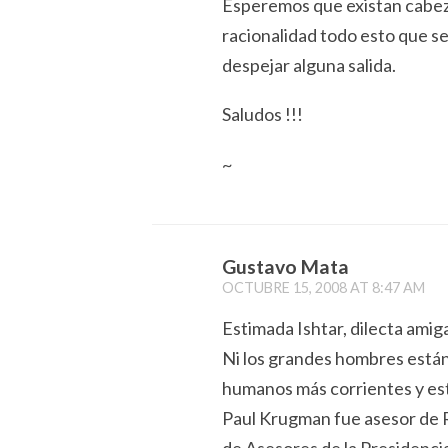
Esperemos que existan cabe
racionalidad todo esto que se
despejar alguna salida.
Saludos !!!
~
Gustavo Mata
OCTUBRE 15, 2008 AT 8:47 AM
Estimada Ishtar, dilecta amig
Ni los grandes hombres están 
humanos más corrientes y es
Paul Krugman fue asesor de R