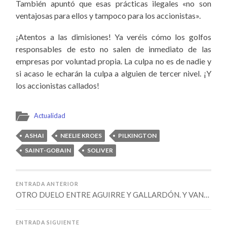
También apuntó que
esas prácticas ilegales «no son
ventajosas para ellos y tampoco para los accionistas».
¡Atentos a las dimisiones! Ya veréis cómo los golfos
responsables de esto no salen de inmediato de las
empresas por voluntad propia. La culpa no es de nadie y
si acaso le echarán la culpa a alguien de tercer nivel. ¡Y
los accionistas callados!
Actualidad
ASHAI
NEELIE KROES
PILKINGTON
SAINT-GOBAIN
SOLIVER
ENTRADA ANTERIOR
OTRO DUELO ENTRE AGUIRRE Y GALLARDÓN. Y VAN…
ENTRADA SIGUIENTE