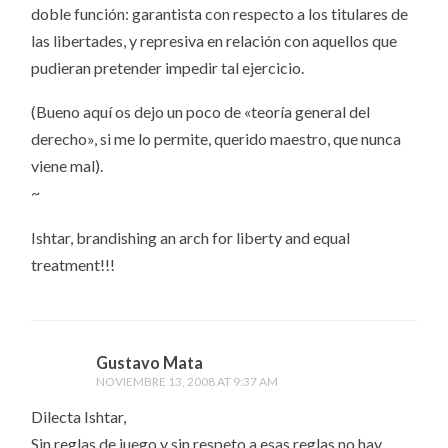
doble función: garantista con respecto a los titulares de
las libertades, y represiva en relación con aquellos que
pudieran pretender impedir tal ejercicio.
(Bueno aquí os dejo un poco de «teoría general del
derecho», si me lo permite, querido maestro, que nunca
viene mal).
~
Ishtar, brandishing an arch for liberty and equal
treatment!!!
Gustavo Mata
NOVIEMBRE 13, 2008 AT 9:37 AM
Dilecta Ishtar,
Sin reglas de juego y sin respeto a esas reglas no hay