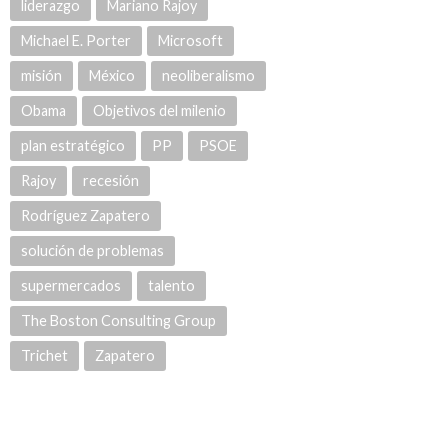
liderazgo
Mariano Rajoy
Michael E. Porter
Microsoft
misión
México
neoliberalismo
Obama
Objetivos del milenio
plan estratégico
PP
PSOE
Rajoy
recesión
Rodríguez Zapatero
solución de problemas
supermercados
talento
The Boston Consulting Group
Trichet
Zapatero