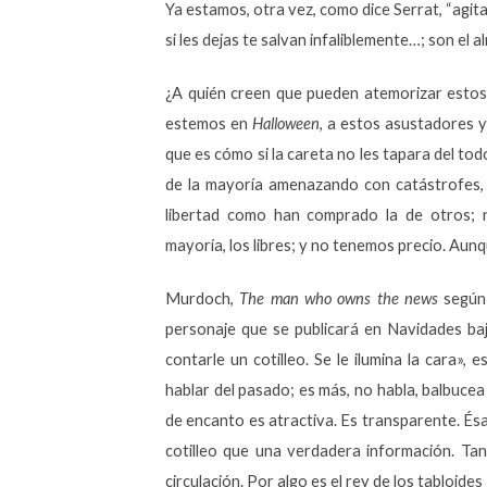
Ya estamos, otra vez, como dice Serrat, “agit
si les dejas te salvan infaliblemente…; son el a
¿A quién creen que pueden atemorizar estos
estemos en
Halloween
, a estos asustadores 
que es cómo si la careta no les tapara del to
de la mayoría amenazando con catástrofes,
libertad como han comprado la de otros;
mayoría, los libres; y no tenemos precio.
Aunqu
Murdoch,
The man who owns the news
según
personaje que se publicará en Navidades ba
contarle un cotilleo. Se le ilumina la cara», e
hablar del pasado; es más, no habla, balbucea
de encanto es atractiva. Es transparente. Ésa
cotilleo que una verdadera información. Ta
circulación. Por algo es el rey de los tabloide