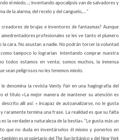
ando el miedo…; inventando apocalipsis van de salvadores y
lma de la alarma, del recelo y del canguelo,… ”
 creadores de brujas e inventores de fantasmas? Aunque
y amedrentadores profesionales se les ve tanto el plumero
do la cara. No asustan a nadie. No podrán torcer la voluntad
 como tampoco lo lograrían intentando comprar nuestra
 no todos estamos en venta; somos muchos, la inmensa
e sean peligrosos no les tenemos miedo.
 le denomina la revista
Vanity Fair
en una hagiografía del
jo el título «La mejor manera de mantener su atención es
s descrito allí así: » incapaz de autoanalizarse, no le gusta
 y raramente termina una frase. La realidad es que su falta
 es la verdadera naturaleza de la bestia». “Le gusta más un
nto que no duda en inventárselos él mismo y ponerlos en
s -también es propietario del
The Sun
británico y del
New York