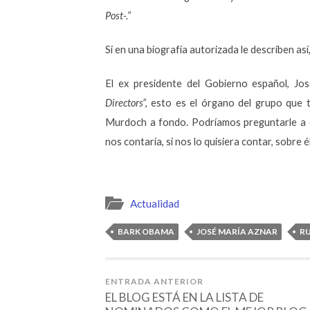
Post-.
”
Si en una biografía autorizada le describen as
El ex presidente del Gobierno español, J
Directors
”, esto es el órgano del grupo que
Murdoch a fondo. Podríamos preguntarle a é
nos contaría, si nos lo quisiera contar, sobre é
Actualidad
BARK OBAMA
JOSÉ MARÍA AZNAR
R
ENTRADA ANTERIOR
EL BLOG ESTÁ EN LA LISTA DE