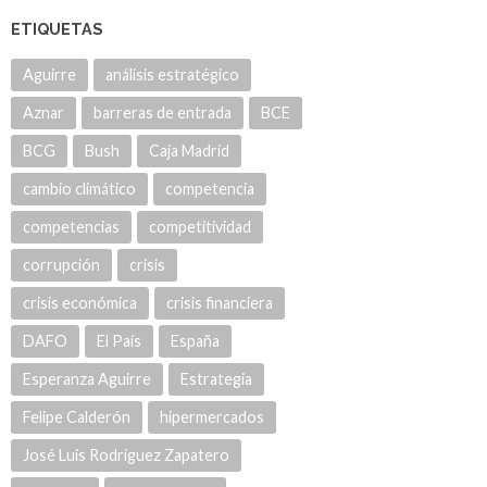
ETIQUETAS
Aguirre
análisis estratégico
Aznar
barreras de entrada
BCE
BCG
Bush
Caja Madrid
cambio climático
competencia
competencias
competitividad
corrupción
crisis
crisis económica
crisis financiera
DAFO
El País
España
Esperanza Aguirre
Estrategia
Felipe Calderón
hipermercados
José Luis Rodríguez Zapatero