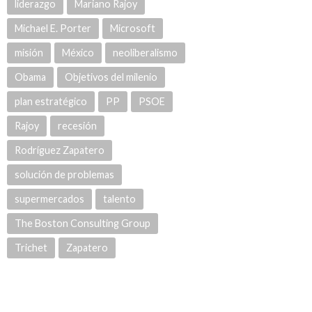
liderazgo
Mariano Rajoy
Michael E. Porter
Microsoft
misión
México
neoliberalismo
Obama
Objetivos del milenio
plan estratégico
PP
PSOE
Rajoy
recesión
Rodríguez Zapatero
solución de problemas
supermercados
talento
The Boston Consulting Group
Trichet
Zapatero