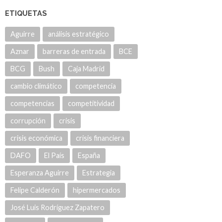
ETIQUETAS
Aguirre
análisis estratégico
Aznar
barreras de entrada
BCE
BCG
Bush
Caja Madrid
cambio climático
competencia
competencias
competitividad
corrupción
crisis
crisis económica
crisis financiera
DAFO
El País
España
Esperanza Aguirre
Estrategia
Felipe Calderón
hipermercados
José Luis Rodríguez Zapatero