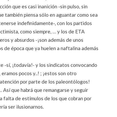
ión que es casi inanición -sin pulso, sin
 que también piensa sólo en aguantar como sea
tenerse indefinidamente-, con los partidos
victimista, como siempre, … y los de ETA
ros y absurdos -¡son además de unos
os de época que ya huelen a naftalina además
te -sí, ¡todavía!- y los sindicatos convocando
 eramos pocos y..! ; ¡estos son otro
tención por parte de los paleontólogos!
a… Así que habrá que remangarse y seguir
a falta de estímulos de los que cobran por
ía ser ilusionarnos.