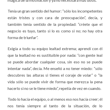
mágica de la motivación y ya no necesitara más dosis.
Tenía un gran sentido del humor: “
sólo los incompetentes
están tristes y con cara de preocupación”, decía, y
también tenía
sentido de la propiedad: “
créete que el
negocio es tuyo, tanto si lo es como si no; no hay otra
forma de triunfar”.
Exigía a todo su equipo lealtad extrema; aprendí con él
que la lealtad
no es sustituible por nada: “con gente leal
se puede abordar cualquier cosa, sin eso no se puede
intentar nada”, decía.
Me enseñó a no tener miedo: “s
ólo
descubres las alturas si tienes el coraje de volar” o “la
vida sólo se puede vivir de forma que merezca la pena
hacerlo si no se le tiene miedo”, repetía de vez en cuando.
Todo lo hacía el equipo, o al menos eso nos hacía creer; él
nos tenía siempre al tanto de la situación, de lo