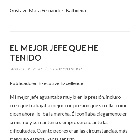
Gustavo Mata Fernández-Balbuena
EL MEJOR JEFE QUE HE
TENIDO
MARZO 16, 2008
/
4 COMENTARIOS
Publicado en Executive Excellence
Mi mejor jefe aguantaba muy bien la presión, incluso
creo que trabajaba mejor con presión que sin ella; como
dicen ahora: le iba la marcha. Él
confiaba ciegamente en
sí mismo y se mantenía siempre sereno ante las
dificultades.
Cuanto peores eran las circunstancias, más
tranquilo estaba. Sabía ser frío.