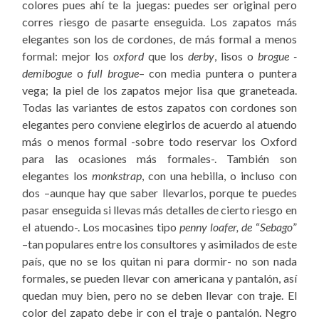
colores pues ahí te la juegas: puedes ser original pero
corres riesgo de pasarte enseguida. Los zapatos más
elegantes son los de cordones, de más formal a menos
formal: mejor los
oxford
que los
derby
, lisos o
brogue -
demibogue
o
full brogue
– con media puntera o puntera
vega; la piel de los zapatos mejor lisa que graneteada.
Todas las variantes de estos zapatos con cordones son
elegantes pero conviene elegirlos de acuerdo al atuendo
más o menos formal -sobre todo reservar los Oxford
para las ocasiones más formales-. También son
elegantes los
monkstrap
, con una hebilla, o incluso con
dos –aunque hay que saber llevarlos, porque te puedes
pasar enseguida si llevas más detalles de cierto riesgo en
el atuendo-. Los mocasines tipo
penny loafer, de
“
Sebago
”
–tan populares entre los consultores y asimilados de este
país, que no se los quitan ni para dormir- no son nada
formales, se pueden llevar con americana y pantalón, así
quedan muy bien, pero no se deben llevar con traje. El
color del zapato debe ir con el traje o pantalón. Negro