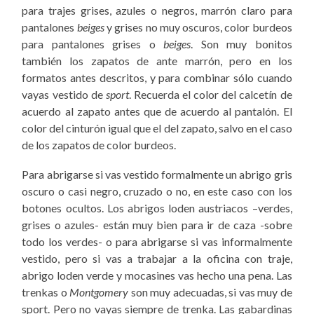
para trajes grises, azules o negros, marrón claro para
pantalones
beiges
y grises no muy oscuros, color burdeos
para pantalones grises o
beiges
. Son muy bonitos
también los zapatos de ante marrón, pero en los
formatos antes descritos, y para combinar sólo cuando
vayas vestido de
sport
. Recuerda el color del calcetín de
acuerdo al zapato antes que de acuerdo al pantalón. El
color del cinturón igual que el del zapato, salvo en el caso
de los zapatos de color burdeos.
Para abrigarse si vas vestido formalmente un abrigo gris
oscuro o casi negro, cruzado o no, en este caso con los
botones ocultos. Los abrigos loden austriacos –verdes,
grises o azules- están muy bien para ir de caza -sobre
todo los verdes- o para abrigarse si vas informalmente
vestido, pero si vas a trabajar a la oficina con traje,
abrigo loden verde y mocasines vas hecho una pena. Las
trenkas o
Montgomery
son muy adecuadas, si vas muy de
sport. Pero no vayas siempre de trenka. Las gabardinas