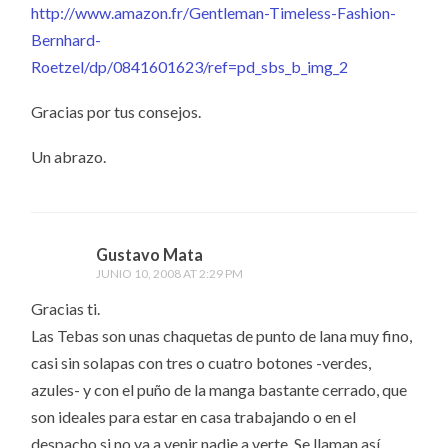
http://www.amazon.fr/Gentleman-Timeless-Fashion-
Bernhard-
Roetzel/dp/0841601623/ref=pd_sbs_b_img_2
Gracias por tus consejos.
Un abrazo.
Gustavo Mata
JUNIO 10, 2008 AT 2:29 PM
Gracias ti.
Las Tebas son unas chaquetas de punto de lana muy fino,
casi sin solapas con tres o cuatro botones -verdes,
azules- y con el puño de la manga bastante cerrado, que
son ideales para estar en casa trabajando o en el
despacho si no va a venir nadie a verte. Se llaman así