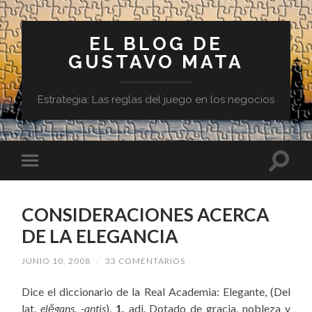
EL BLOG DE
GUSTAVO MATA
Estrategia: Las reglas del juego en los negocios
CONSIDERACIONES ACERCA
DE LA ELEGANCIA
JUNIO 10, 2008
/
33 COMENTARIOS
Dice el diccionario de la Real Academia: Elegante, (Del
lat.
elĕgans, -antis
).
1.
adj. Dotado de gracia, nobleza y