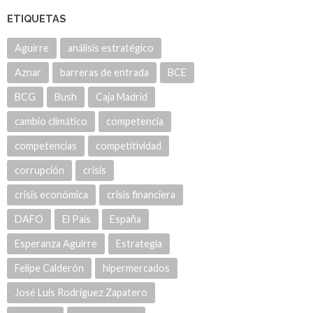
ETIQUETAS
Aguirre
análisis estratégico
Aznar
barreras de entrada
BCE
BCG
Bush
Caja Madrid
cambio climático
competencia
competencias
competitividad
corrupción
crisis
crisis económica
crisis financiera
DAFO
El País
España
Esperanza Aguirre
Estrategia
Felipe Calderón
hipermercados
José Luis Rodríguez Zapatero