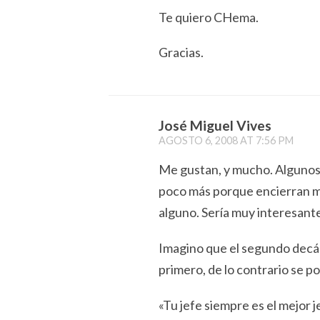
Te quiero CHema.
Gracias.
José Miguel Vives
AGOSTO 6, 2008 AT 7:56 PM
Me gustan, y mucho. Algunos 
poco más porque encierran m
alguno. Sería muy interesant
Imagino que el segundo decál
primero, de lo contrario se p
«Tu jefe siempre es el mejor 