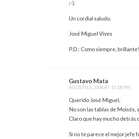
;-).
Un cordial saludo.
José Miguel Vives
P.D.: Como siempre, brillante!
Gustavo Mata
AGOSTO 6, 2008 AT 11:18 PM
Querido José Miguel,
No son las tablas de Moisés, 
Claro que hay mucho detrás 
Si no te parece el mejor jefe 