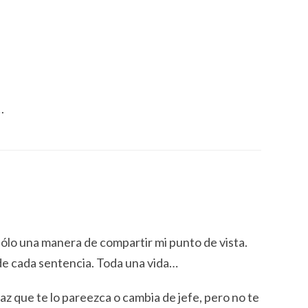
.
sólo una manera de compartir mi punto de vista.
de cada sentencia. Toda una vida…
haz que te lo pareezca o cambia de jefe, pero no te