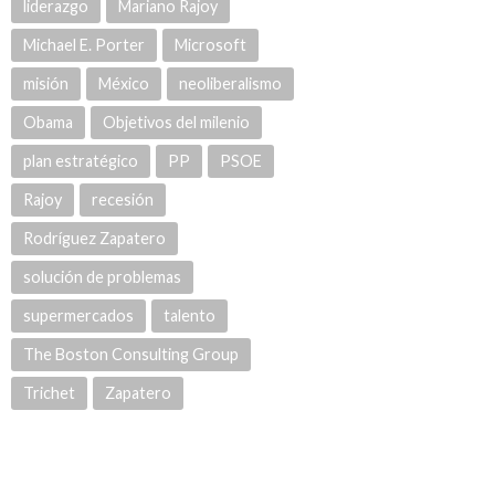
liderazgo
Mariano Rajoy
Michael E. Porter
Microsoft
misión
México
neoliberalismo
Obama
Objetivos del milenio
plan estratégico
PP
PSOE
Rajoy
recesión
Rodríguez Zapatero
solución de problemas
supermercados
talento
The Boston Consulting Group
Trichet
Zapatero