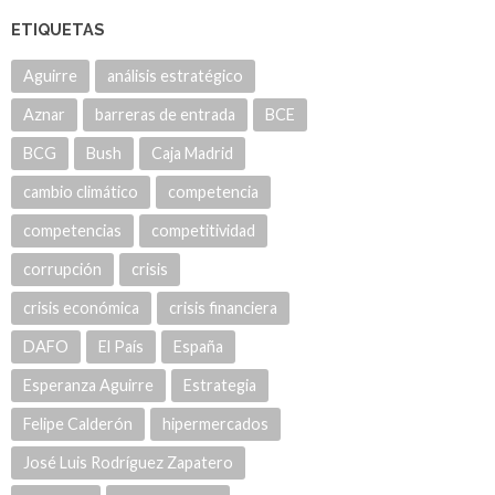
ETIQUETAS
Aguirre
análisis estratégico
Aznar
barreras de entrada
BCE
BCG
Bush
Caja Madrid
cambio climático
competencia
competencias
competitividad
corrupción
crisis
crisis económica
crisis financiera
DAFO
El País
España
Esperanza Aguirre
Estrategia
Felipe Calderón
hipermercados
José Luis Rodríguez Zapatero