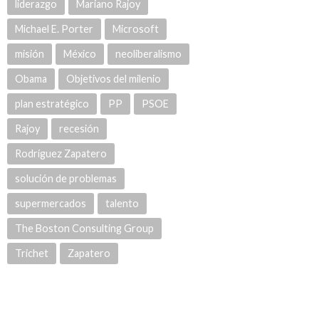
liderazgo
Mariano Rajoy
Michael E. Porter
Microsoft
misión
México
neoliberalismo
Obama
Objetivos del milenio
plan estratégico
PP
PSOE
Rajoy
recesión
Rodríguez Zapatero
solución de problemas
supermercados
talento
The Boston Consulting Group
Trichet
Zapatero